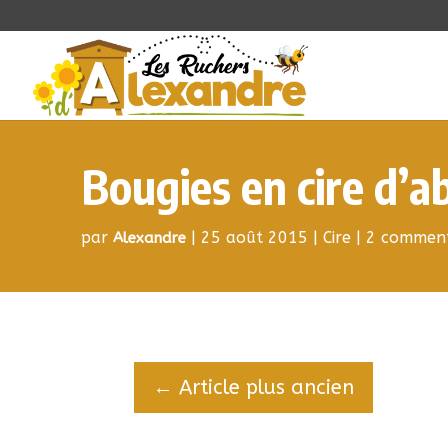
Bougies en cire d’ab
par
|
25 août 2015
|
Cire
|
2 comment
Alexandre
←
Article plus ancien