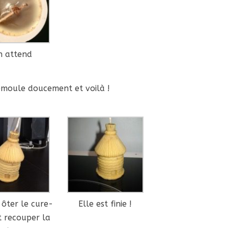
n attend
émoule doucement et voilà !
 ôter le cure-
Elle est finie !
t recouper la