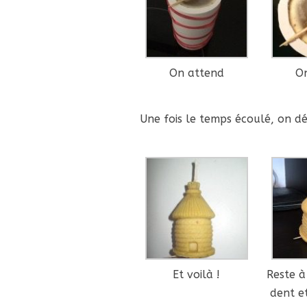
On attend
O
Une fois le temps écoulé, on d
Et voilà !
Reste à
dent e