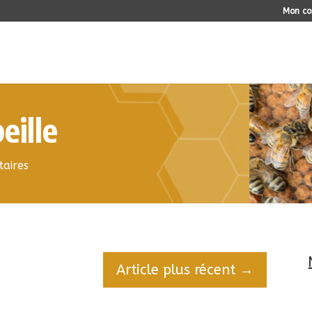
Mon c
eille
aires
Article plus récent
→