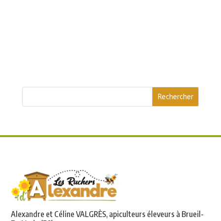
Alexandre et Céline VALGRÈS, apiculteurs éleveurs à Brueil-