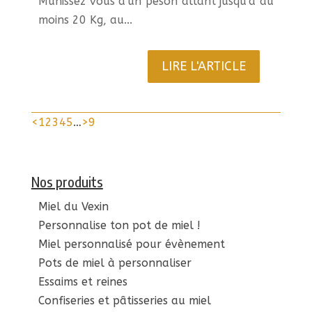
Munissez vous d'un peson allant jusqu'à au
moins 20 Kg, au...
LIRE L'ARTICLE
<
1
2
3
4
5
…
>
9
Nos produits
Miel du Vexin
Personnalise ton pot de miel !
Miel personnalisé pour évènement
Pots de miel à personnaliser
Essaims et reines
Confiseries et pâtisseries au miel